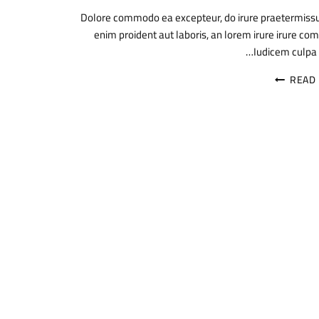
Dolore commodo ea excepteur, do irure praetermiss
enim proident aut laboris, an lorem irure irure c
Iudicem culpa l
READ