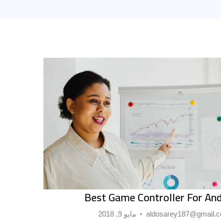
Best Game Controller For An
aldosarey187@gmail.
مايو 9, 2018