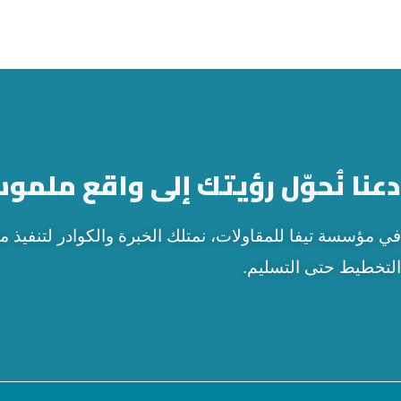
دعنا نُحوّل رؤيتك إلى واقع ملمو
في مؤسسة تيفا للمقاولات، نمتلك الخبرة والكوادر لتنفيذ
التخطيط حتى التسليم.