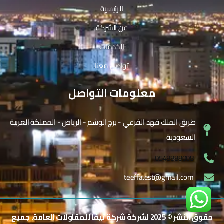
الرئيسية
عن الشركة
الخدمات
تواصل معنا
معلومات التواصل
طريق الملك فهد الفرعي - برج الوشم - الرياض - المملكة العربية
السعودية
0548888008
teeffa.est@gmail.com
حقوق النشر © 2025 لشركة شركة تيفا للمقاولات العامة. جميع